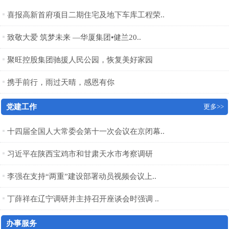
喜报高新首府项目二期住宅及地下车库工程荣..
致敬大爱 筑梦未来 —华厦集团•健兰20..
聚旺控股集团驰援人民公园，恢复美好家园
携手前行，雨过天晴，感恩有你
党建工作
更多>>
十四届全国人大常委会第十一次会议在京闭幕..
习近平在陕西宝鸡市和甘肃天水市考察调研
李强在支持“两重”建设部署动员视频会议上..
丁薛祥在辽宁调研并主持召开座谈会时强调 ..
办事服务