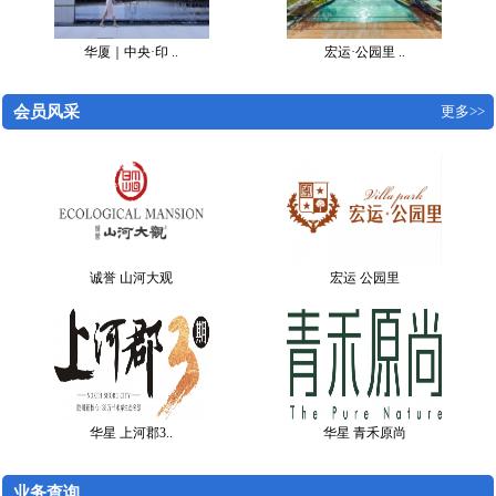
华厦｜中央·印 ..
宏运·公园里 ..
会员风采
更多>>
诚誉 山河大观
宏运 公园里
华星 上河郡3..
华星 青禾原尚
业务查询