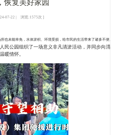
，恢复美好家园
07-22 | 浏览:
1575
次 ]
场所也未能幸免，水体淤积、环境受损，给市民的生活带来了诸多不便。
在人民公园组织了一场意义非凡清淤活动，并同步向渭滨
温暖情怀。